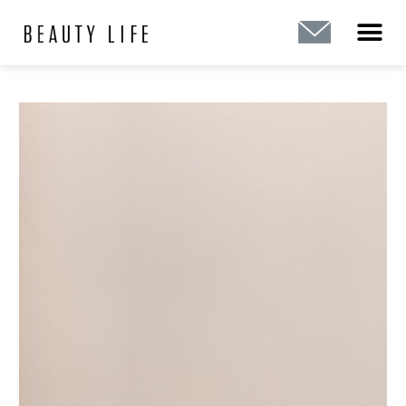
内
投
容
稿
を
ナ
ス
ビ
キ
ゲ
ッ
ー
プ
シ
ョ
ン