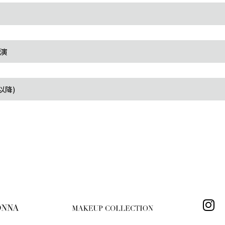
演
以降)
I
n