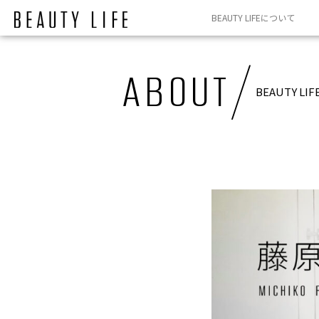
内
BEAUTY LIFEについて
容
を
/
ス
ABOUT
キ
BEAUTY L
ッ
プ