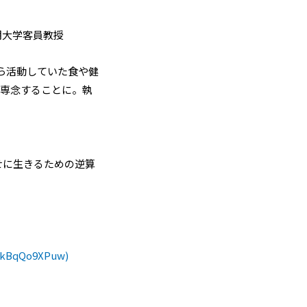
短期大学客員教授
から活動していた食や健
に専念することに。執
く幸せに生きるための逆算
7kBqQo9XPuw)