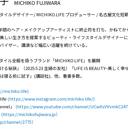
智子
MICHIKO FUJIWARA
ルデザイナー/ MICHIKO.LIFE プロデューサー / 名古屋文化
て42年間のヘア・メイクアップアーティストに終止符を打ち、かねて
美しい生き方を提案するビューティ・ライフスタイルデザイナー
バイザー、講演など幅広い活躍を続けている。
スタイル全般を扱うブランド「MICHIKO.LIFE」を展開
秘訣」（2025.5.23 主婦の友社）「LIFE IS BEAUTY~美し
は寝る前に試す」(講談社)、他、著書多数。
//michiko.life)
life
(https://www.instagram.com/michiko.life/)
hannel」
(https://www.youtube.com/channel/UCwXsVVvmkC24
」
(https://michikofujiwara.jp）
.jp/channel/2775）