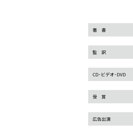
著 書
監 訳
CD･ビデオ･DVD
受 賞
広告出演