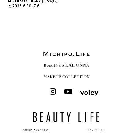
MICHIKO’S DIARY 日々のこ
と2025.6.30~7.6
I
Y
n
o
s
u
t
t
a
u
g
b
r
e
特定商取引法に基づく表記
プライバシーポリシー