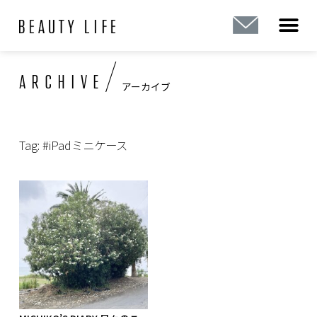
内
容
を
ス
/
ARCHIVE
キ
アーカイブ
ッ
プ
Tag: #iPadミニケース