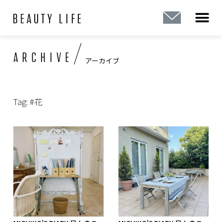
内
容
を
ス
/
ARCHIVE
キ
アーカイブ
ッ
プ
Tag: #花
ペ
ペ
ペ
ペ
ペ
ー
ー
ー
ー
ー
ジ
ジ
ジ
ジ
ジ