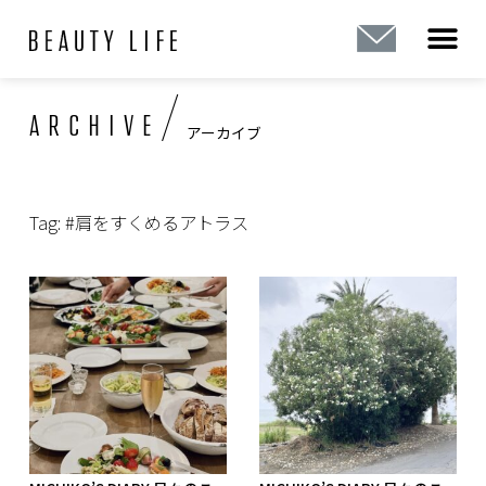
内
容
を
ス
/
ARCHIVE
キ
アーカイブ
ッ
プ
Tag: #肩をすくめるアトラス