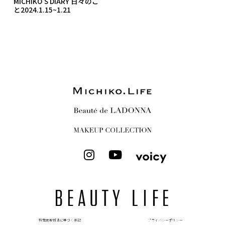
MICHIKO’S DIARY 日々のこ
と2024.1.15~1.21
I
Y
n
o
s
u
t
t
a
u
g
b
r
e
特定商取引法に基づく表記
プライバシーポリシー