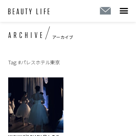
内
容
を
ス
/
ARCHIVE
キ
アーカイブ
ッ
プ
Tag: #パレスホテル東京