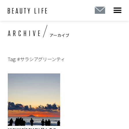
内
容
を
ス
/
ARCHIVE
キ
アーカイブ
ッ
プ
Tag: #サラシアグリーンティ