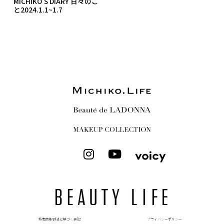
MICHIKO’S DIARY 日々のこ
と2024.1.1~1.7
I
Y
n
o
s
u
t
t
a
u
g
b
r
e
特定商取引法に基づく表記
プライバシーポリシー