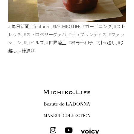
# 毎日新聞
,
#featured
,
#MICHIKO.LIFE
,
#ガーデニング
,
#スト
レッチ
,
#ストロベリーグァバ
,
#デュプランティス
,
#ファッ
ション
,
#ライルズ
,
#世界陸上
,
#君島十和子
,
#引っ越し
,
#引
越し
,
#糠漬け
I
Y
n
o