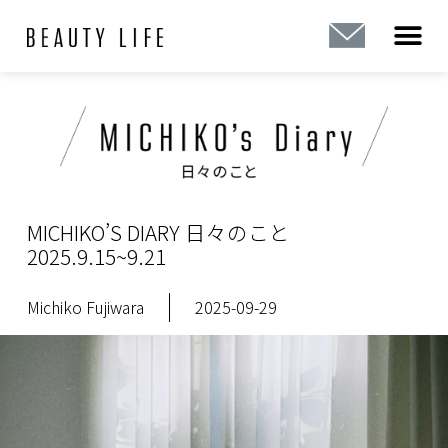
内
容
を
ス
キ
ッ
プ
MICHIKO’S DIARY 日々のこと
2025.9.15~9.21
Michiko Fujiwara
2025-09-29