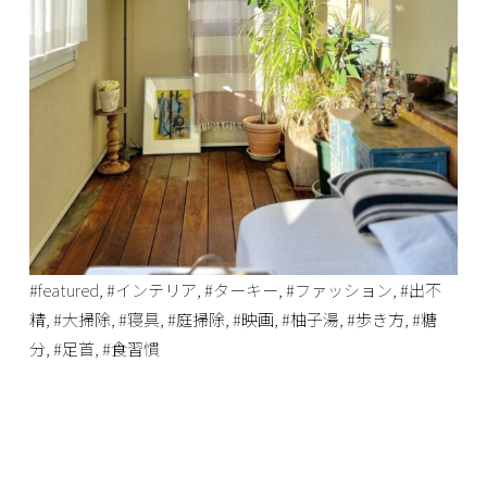
#featured
,
#インテリア
,
#ターキー
,
#ファッション
,
#出不
精
,
#大掃除
,
#寝具
,
#庭掃除
,
#映画
,
#柚子湯
,
#歩き方
,
#糖
分
,
#足首
,
#食習慣