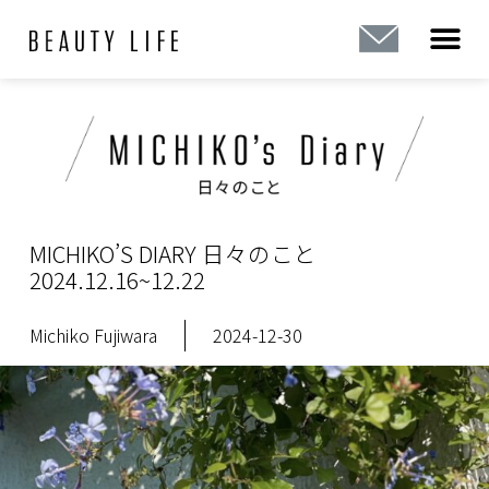
内
容
を
ス
キ
ッ
プ
MICHIKO’S DIARY 日々のこと
2024.12.16~12.22
Michiko Fujiwara
2024-12-30