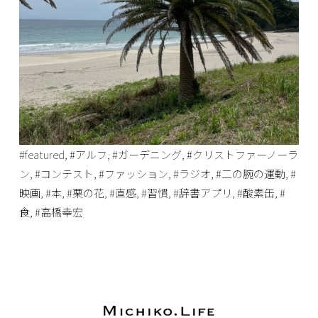
#featured
,
#アルフ
,
#ガーデニング
,
#クリストファーノーラ
ン
,
#コンテスト
,
#ファッション
,
#ラジオ
,
#二の腕の運動
,
#
映画
,
#本
,
#栗の花
,
#直感
,
#習慣
,
#辞書アプリ
,
#酸素缶
,
#
食
,
#高橋幸宏