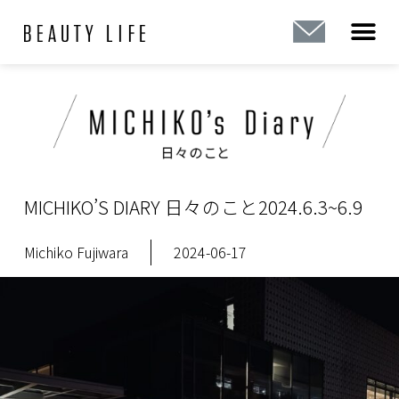
内
容
を
ス
キ
ッ
プ
MICHIKO’S DIARY 日々のこと2024.6.3~6.9
Michiko Fujiwara
2024-06-17