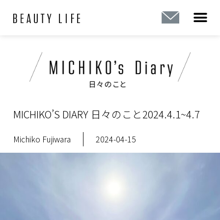
内
容
を
ス
キ
ッ
プ
MICHIKO’S DIARY 日々のこと2024.4.1~4.7
Michiko Fujiwara
2024-04-15