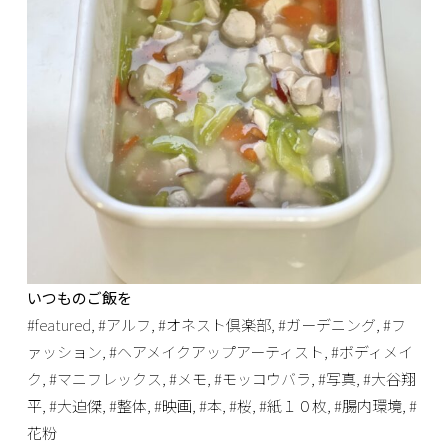
いつものご飯を
#featured
,
#アルフ
,
#オネスト倶楽部
,
#ガーデニング
,
#フ
ァッション
,
#ヘアメイクアップアーティスト
,
#ボディメイ
ク
,
#マニフレックス
,
#メモ
,
#モッコウバラ
,
#写真
,
#大谷翔
平
,
#大迫傑
,
#整体
,
#映画
,
#本
,
#桜
,
#紙１０枚
,
#腸内環境
,
#
花粉