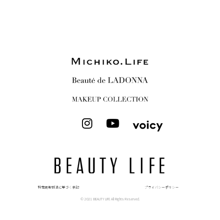
I
Y
n
o
s
u
t
t
a
u
g
b
r
e
特定商取引法に基づく表記
プライバシーポリシー
a
© 2021 BEAUTY LIFE All Rights Reserved.
m