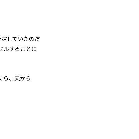
予定していたのだ
セルすることに
たら、夫から