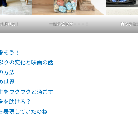
は履けた！
一粒の値段が・・・！
爽やかな
愛そう！
ぷりの変化と映画の話
の方法
の世界
生をワクワクと過ごす
身を助ける？
を表現していたのね