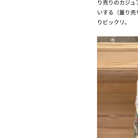
り売りのカジュ
いする（量り売
りビックリ。