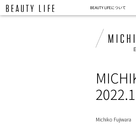
内
BEAUTY LIFEについて
容
を
ス
キ
ッ
プ
MICH
2022.1
Michiko Fujiwara