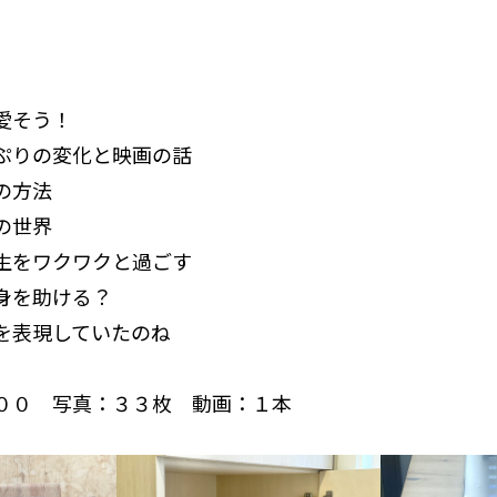
愛そう！
ぷりの変化と映画の話
の方法
の世界
生をワクワクと過ごす
身を助ける？
を表現していたのね
００ 写真：３３枚 動画：１本