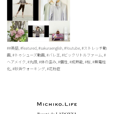
##英語
,
#featured
,
#sakuraenglish
,
#Youtube
,
#ストレッチ動
画
,
#トゥシューズ動画
,
#バレエ
,
#ビックリトルファーム
,
#
ヘアメイク
,
#丸顔
,
#体の歪み
,
#個性
,
#成熟能
,
#桜
,
#無電柱
化
,
#砂浜ウォーキング
,
#花粉症