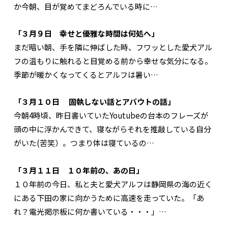
か今朝、目が覚めてまどろんでいる時に…
「３月９日 幸せと優雅な時間は何処へ」
まだ暗い朝、手を隣に伸ばした時、フワッとした愛犬アル
フの温もりに触れると目覚める前から幸せな気分になる。
季節が暖かくなってくるとアルフは暑い…
「３月１０日 固執しない話とアバウトの話」
今朝4時頃、昨日書いていたYoutubeの台本のフレーズが
頭の中に浮かんできて、寝ながらそれを推敲している自分
がいた(苦笑）。つまり体は寝ているの…
「３月１１日 １０年前の、あの日」
１０年前の今日、私と夫と愛犬アルフは静岡県の海の近く
にある下田の家に向かうために高速を走っていた。「あ
れ？電光掲示板に何か書いている・・・」…