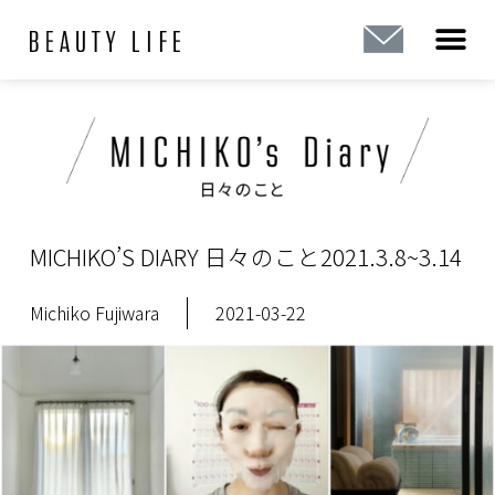
内
容
を
ス
キ
ッ
プ
MICHIKO’S DIARY 日々のこと2021.3.8~3.14
Michiko Fujiwara
2021-03-22