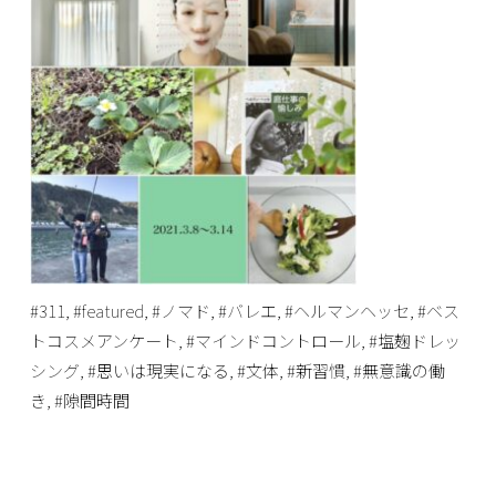
#311
,
#featured
,
#ノマド
,
#バレエ
,
#ヘルマンヘッセ
,
#ベス
トコスメアンケート
,
#マインドコントロール
,
#塩麹ドレッ
シング
,
#思いは現実になる
,
#文体
,
#新習慣
,
#無意識の働
き
,
#隙間時間