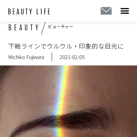
内
容
を
/
BEAUTY
ス
ビューティー
キ
ッ
下瞼ラインでウルウル・印象的な目元に
プ
Michiko Fujiwara
2021-02-05